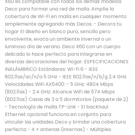
X60 es compatible con todos los demás modelos
Deco para formar una red de malla. Amplíe la
cobertura de Wi-Fi en malla en cualquier momento
simplemente agregando más Decos. - Decora tu
hogar El diseño en blanco puro, sencillo pero
envolvente, evoca un ambiente invernal o un
luminoso día de verano. Deco X60 con un cuerpo
delicado lo hace perfecto para integrarse en
diversas decoraciones del hogar. ESPECIFICACIONES
INALÁMBRICO Estándares: Wi-Fi 6 - IEEE
802.11ax/ac/n/a 5 GHz - IEEE 802.11ax/n/b/g 2.4 GHz
Velocidades WiFi AX5400: - 5 GHz: 4804 Mbps
(802.11ax) - 2.4 GHz: Alcance WiFi de 574 Mbps
(802.11ax) Casas de 3 a 5 dormitorios (paquete de 2)
- Tecnología de malla TP-Link - El backhaul
Ethernet opcional funciona en conjunto para
vincular las unidades Deco y brindar una cobertura
perfecta - 4 × antenas (internas) - Múltiples