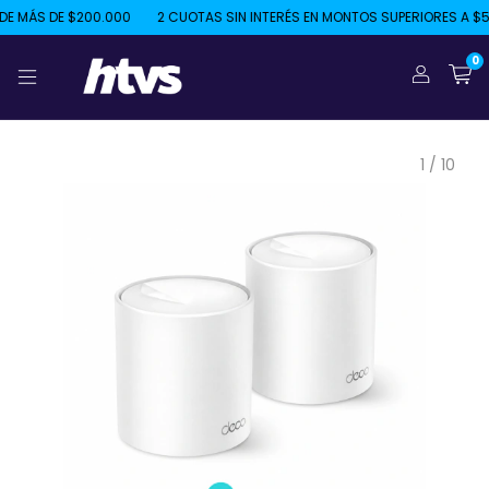
MÁS DE $200.000
2 CUOTAS SIN INTERÉS EN MONTOS SUPERIORES A $50.0
0
1
/
10