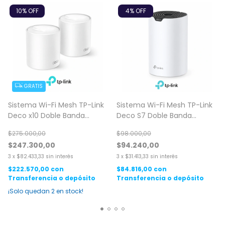
10
% OFF
4
% OFF
GRATIS
Sistema Wi-Fi Mesh TP-Link
Sistema Wi-Fi Mesh TP-Link
Deco x10 Doble Banda
Deco S7 Doble Banda
AX1500 Gigabit 2 Pack
AC1900 Gigabit 1 Pack
$275.000,00
$98.000,00
$247.300,00
$94.240,00
3
x
$82.433,33
sin interés
3
x
$31.413,33
sin interés
$222.570,00
con
$84.816,00
con
Transferencia o depósito
Transferencia o depósito
¡Solo quedan
2
en stock!