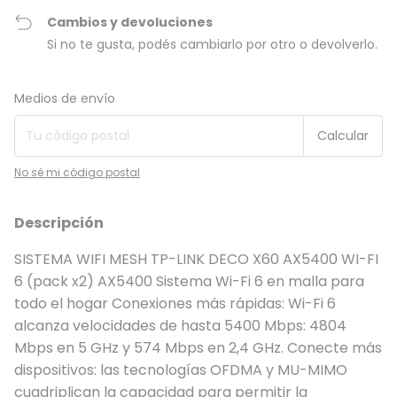
Cambios y devoluciones
Si no te gusta, podés cambiarlo por otro o devolverlo.
Entregas para el CP:
Cambiar CP
Medios de envío
Calcular
No sé mi código postal
Descripción
SISTEMA WIFI MESH TP-LINK DECO X60 AX5400 WI-FI
6 (pack x2) AX5400 Sistema Wi-Fi 6 en malla para
todo el hogar Conexiones más rápidas: Wi-Fi 6
alcanza velocidades de hasta 5400 Mbps: 4804
Mbps en 5 GHz y 574 Mbps en 2,4 GHz. Conecte más
dispositivos: las tecnologías OFDMA y MU-MIMO
cuadriplican la capacidad para permitir la