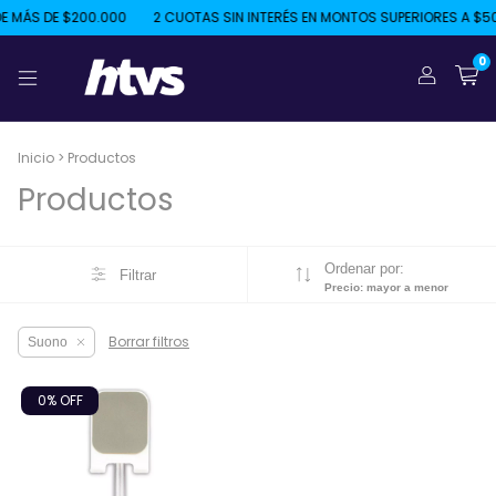
 MÁS DE $200.000
2 CUOTAS SIN INTERÉS EN MONTOS SUPERIORES A $50
0
Inicio
>
Productos
Productos
Ordenar por:
Filtrar
Precio: mayor a menor
Borrar filtros
Suono
0
% OFF